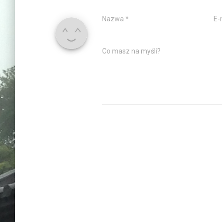
Nazwa
*
E-
Co masz na myśli?