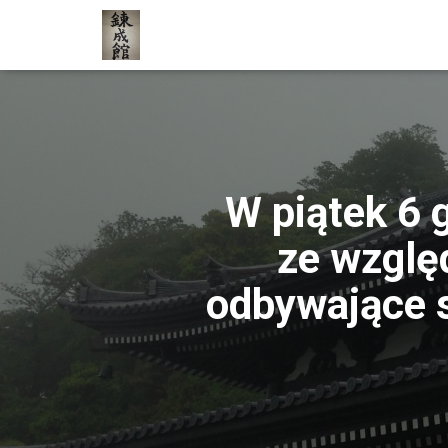
W piątek 6 
ze wzglę
odbywające 