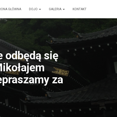
RONA GŁÓWNA
DOJO
GALERIA
KONTAKT
e odbędą się
Mikołajem
epraszamy za