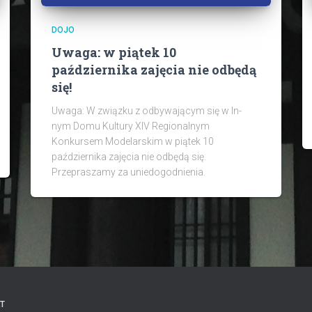
DOJO
Uwaga: w piątek 10
października zajęcia nie odbędą
się!
Uwaga: W związku z odbywającym się w In-
nym Domu Kultury XIV Regionalnym
Konkursem Modelarskim w piątek 10
października zajęcia nie odbędą się.
Przepraszamy za uniedogodnienia.
T