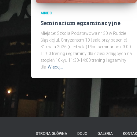
AIKIDO
Seminarium egzaminacyjne
Miejsce: Szkoła Podstawowa nr 30 w Rudzie
Śląskiej ul. Chryzantem 10 (sala przy basenie)
31 maja 2026 (niedziela) Plan seminarium: 9:00-
11:00 trening i egzaminy dla dzieci zdających na
stopień 10kyu 11:30-14:00 trening i egzaminy
dla
Więcej…
STRONA GŁÓWNA
DOJO
GALERIA
KONTAK