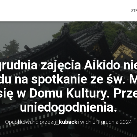
ST
grudnia zajęcia Aikido ni
du na spotkanie ze św. 
się w Domu Kultury. Prz
uniedogodnienia.
Opublikowane przez
j_kubacki
w dniu
1 grudnia 2024