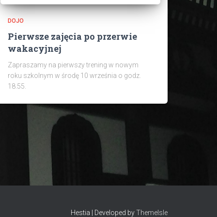
DOJO
Pierwsze zajęcia po przerwie
wakacyjnej
Zapraszamy na pierwszy trening w nowym
roku szkolnym w środę 10 września o godz.
18.55.
Hestia | Developed by
ThemeIsle